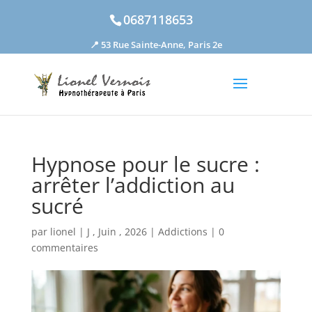
0687118653
📍 53 Rue Sainte-Anne, Paris 2e
Hypnose pour le sucre :
arrêter l’addiction au
sucré
par
lionel
|
J , Juin , 2026
|
Addictions
|
0
commentaires