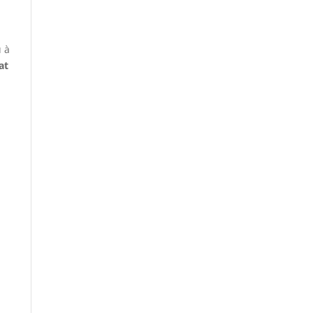
u à
at