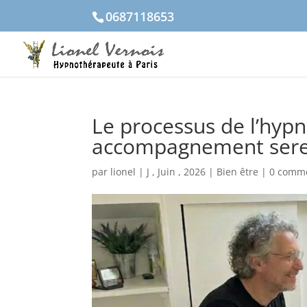
0687118653
Le processus de l’hypn
accompagnement serei
par
lionel
|
J , Juin , 2026
|
Bien être
|
0 comme