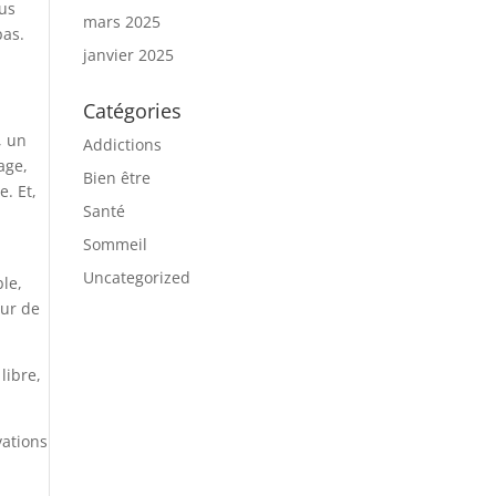
ous
mars 2025
pas.
janvier 2025
Catégories
, un
Addictions
age,
Bien être
e. Et,
Santé
Sommeil
Uncategorized
le,
œur de
libre,
vations