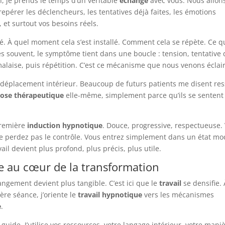
on, je prends le temps d’un véritable
échange
avec vous. Nous allon
 repérer les déclencheurs, les tentatives déjà faites, les émotions
 et surtout vos besoins réels.
À quel moment cela s’est installé. Comment cela se répète. Ce q
rès souvent, le symptôme tient dans une boucle : tension, tentative
alaise, puis répétition. C’est ce mécanisme que nous venons éclair
éplacement intérieur. Beaucoup de futurs patients me disent res
ose thérapeutique
elle-même, simplement parce qu’ils se sentent
 première
induction hypnotique
. Douce, progressive, respectueuse.
e perdez pas le contrôle. Vous entrez simplement dans un état mod
ail devient plus profond, plus précis, plus utile.
ue au cœur de la transformation
angement devient plus tangible. C’est ici que le
travail
se densifie. 
ière séance, j’oriente le
travail hypnotique
vers les mécanismes
e
.
e guide. J’utilise vos ressources, votre langage intérieur, votre mani