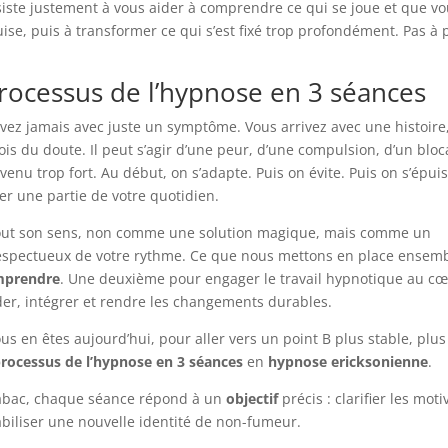
siste justement à vous aider à comprendre ce qui se joue et que v
uise, puis à transformer ce qui s’est fixé trop profondément. Pas à 
ocessus de l’hypnose en 3 séances
rivez jamais avec juste un symptôme. Vous arrivez avec une histoire
fois du doute. Il peut s’agir d’une peur, d’une compulsion, d’un bloc
nu trop fort. Au début, on s’adapte. Puis on évite. Puis on s’épuis
er une partie de votre quotidien.
ut son sens, non comme une solution magique, mais comme un
espectueux de votre rythme. Ce que nous mettons en place ensemb
mprendre
. Une deuxième pour engager le travail hypnotique au c
der, intégrer et rendre les changements durables.
ous en êtes aujourd’hui, pour aller vers un point B plus stable, plus 
rocessus de l’hypnose en 3 séances
en
hypnose ericksonienne
.
tabac, chaque séance répond à un
objectif
précis : clarifier les moti
abiliser une nouvelle identité de non-fumeur.