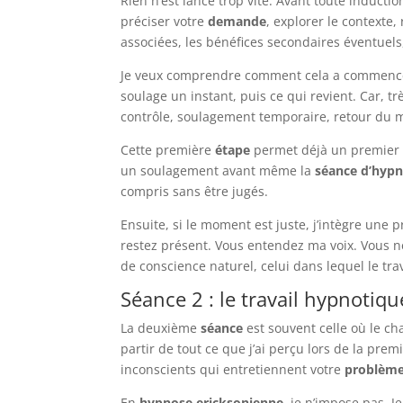
Rien n’est lancé trop vite. Avant toute inducti
préciser votre
demande
, explorer le contexte,
associées, les bénéfices secondaires éventuels,
Je veux comprendre comment cela a commencé. 
soulage un instant, puis ce qui revient. Car, t
contrôle, soulagement temporaire, retour du m
Cette première
étape
permet déjà un premier d
un soulagement avant même la
séance d’hypn
compris sans être jugés.
Ensuite, si le moment est juste, j’intègre une
restez présent. Vous entendez ma voix. Vous n
de conscience naturel, celui dans lequel le trav
Séance 2 : le travail hypnotiq
La deuxième
séance
est souvent celle où le ch
partir de tout ce que j’ai perçu lors de la prem
inconscients qui entretiennent votre
problèm
En
hypnose ericksonienne
, je n’impose pas. J