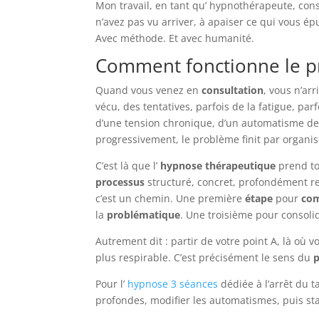
Mon travail, en tant qu’ hypnothérapeute, con
n’avez pas vu arriver, à apaiser ce qui vous ép
Avec méthode. Et avec humanité.
Comment fonctionne le pr
Quand vous venez en
consultation
, vous n’ar
vécu, des tentatives, parfois de la fatigue, par
d’une tension chronique, d’un automatisme deve
progressivement, le problème finit par organis
C’est là que l’
hypnose thérapeutique
prend to
processus
structuré, concret, profondément r
c’est un chemin. Une première
étape
pour
co
la
problématique
. Une troisième pour consoli
Autrement dit : partir de votre point A, là où v
plus respirable. C’est précisément le sens du
p
Pour l’
hypnose 3 séances
dédiée à l’arrêt du 
profondes, modifier les automatismes, puis st