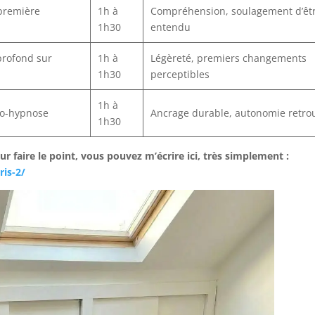
 première
1h à
Compréhension, soulagement d’êt
1h30
entendu
profond sur
1h à
Légèreté, premiers changements
1h30
perceptibles
1h à
to-hypnose
Ancrage durable, autonomie retro
1h30
r faire le point, vous pouvez m’écrire ici, très simplement :
ris-2/