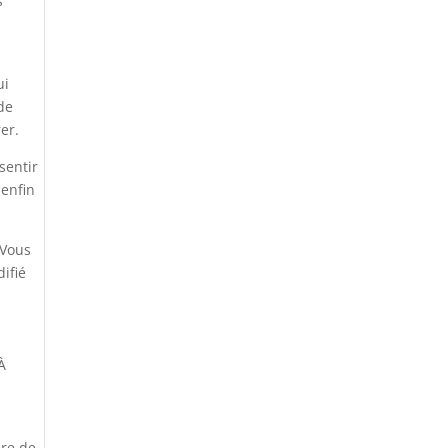
s
ui
 de
er.
sentir
 enfin
 Vous
ifié
À
ère de